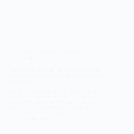
Defender
,
Powershell
,
TrendMicro
,
Windows
Automatisierte Deinstallation des Security Agent
(SA) in Worry-Free Business Security (WFBS) mit
PowerShell
In diesem Blogbeitrag zeige ich Ihnen, wie Sie
mithilfe eines PowerShell-Skripts den Security
Agent (SA) in Worry-Free Business Security
(WFBS) automatisiert deinstallieren können.
Darian Kroll
3. Juni 2024
1 Kommentar