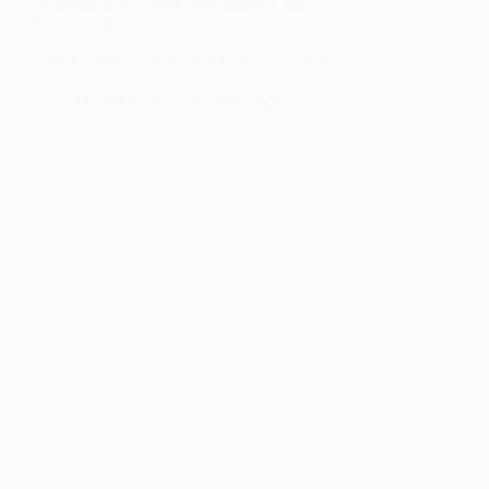
Automatisierte Zoom Deinstallation mit
PowerShell
Zoom automatisch aus jedem Benutzerprofil
entfernen/deinstallieren
Darian Kroll
30. Mai 2024